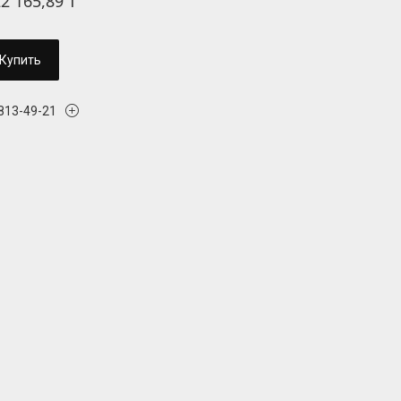
22 165,89 ₸
Купить
 813-49-21