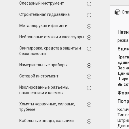
Слесарный инструмент
Опи
Строительная гидравлика
Металлорукав и фитинги
Назн
Нейлоновые стяжки и аксессуары
резка
Еди
Экипировка, средства защиты и
безопасности
Кратн
Едини
Измерительные приборы
Вес н
Длина
Сетевой инструмент
Ширин
Высот
Изолированные разъемы,
Форм
наконечники и клеммы
Потр
Хомуты червячные, силовые,
Колич
трубные
Тип п
Штрих
Кабельные вводы, сальники
Длина