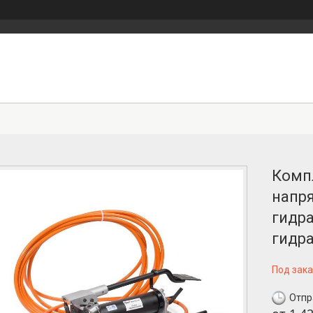
Компл
напр
гидр
гидр
Под зака
Отпр