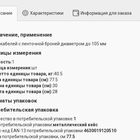
сание
Характеристики
Информация для заказа
ачение, применение
 кабелей с ленточной броней диаметром до 105 мм
ницы измерения
ость:
1
ца измерения:
шт
етто единицы товара, кг:
40.5
 единицы товара (см):
77.5
а единицы товара (см):
30
а единицы товара (см):
28
аты упаковок
ебительская упаковка
ество в потребительской упаковке:
1
отребительской упаковки:
металлический кейс
-код EAN-13 потребительской упаковки:
4630019120510
 потребительской упаковки, см:
77.5