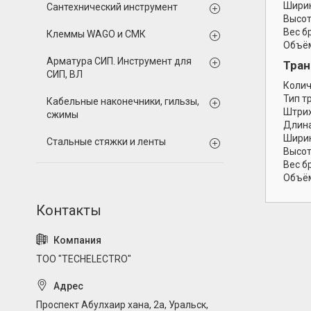
Ширин
Сантехнический инструмент
Высот
Вес б
Клеммы WAGO и СМК
Объём
Арматура СИП. Инструмент для
Тран
СИП, ВЛ
Колич
Тип т
Кабельные наконечники, гильзы,
Штрих
сжимы
Длина
Ширин
Стальные стяжки и ленты
Высот
Вес б
Объём
ТОО "TECHELECTRO"
Проспект Абулхаир хана, 2а, Уральск,