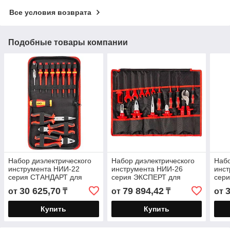
Все условия возврата
Подобные товары компании
Набор диэлектрического
Набор диэлектрического
Набо
инструмента НИИ-22
инструмента НИИ-26
инс
серия СТАНДАРТ для
серия ЭКСПЕРТ для
сер
работ под напряжением
работ под напряжением
рабо
30 625,70
79 894,42
от
₸
от
₸
от
до 1000 В
до 1000 В, стандарт VDE
до 1
Купить
Купить