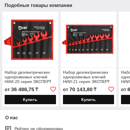
Подобные товары компании
Набор диэлектрических
Набор диэлектрических
Набо
однорожковых ключей
однорожковых ключей
одн
НИИ-20 серия ЭКСПЕРТ
НИИ-21 серия ЭКСПЕРТ
НИИ
для работ под
для работ под
для 
36 488,75
70 143,80
от
₸
от
₸
от
напряжением до 1000 В
напряжением до 1000 В
напр
Купить
Купить
О нас
Рейтинг не сформирован