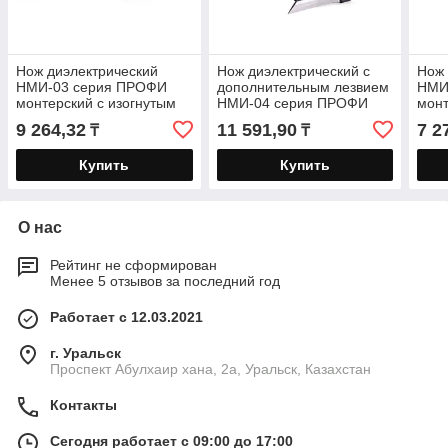
Нож диэлектрический
Нож диэлектрический с
Нож 
НМИ-03 серия ПРОФИ
дополнительным лезвием
НМИ
монтерский с изогнутым
НМИ-04 серия ПРОФИ
монт
лезвием для работ под
монтерский со складным
«пят
9 264,32
11 591,90
7 2
₸
₸
напряжением до 1000 В,
чехлом и
изо
дополнительным
для
Купить
Купить
О нас
Рейтинг не сформирован
Менее 5 отзывов за последний год
Работает с 12.03.2021
г. Уральск
Проспект Абулхаир хана, 2а, Уральск, Казахстан
Контакты
Сегодня работает с 09:00 до 17:00