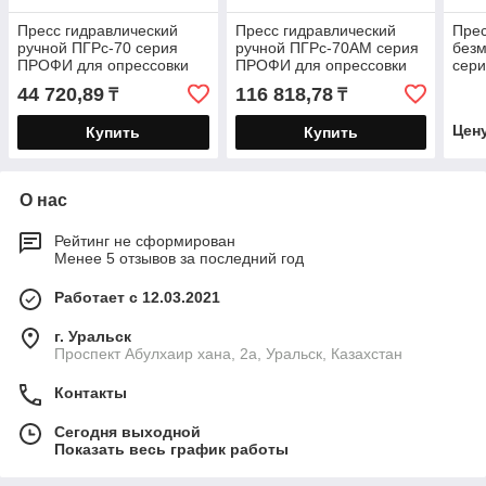
Пресс гидравлический
Пресс гидравлический
Прес
ручной ПГРс-70 серия
ручной ПГРс-70АМ серия
без
ПРОФИ для опрессовки
ПРОФИ для опрессовки
сер
неизолированных
неизолированных
опре
44 720,89
116 818,78
₸
₸
наконечников и гильз с
наконечников и гильз с
неи
клапаном
нако
Цен
Купить
Купить
О нас
Рейтинг не сформирован
Менее 5 отзывов за последний год
Работает с 12.03.2021
г. Уральск
Проспект Абулхаир хана, 2а, Уральск, Казахстан
Контакты
Сегодня выходной
Показать весь график работы