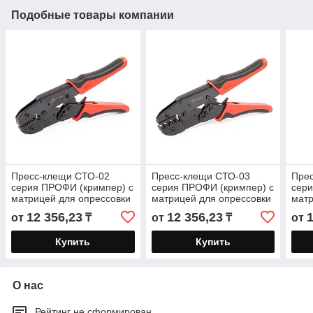
Подобные товары компании
Пресс-клещи СТО-02
Пресс-клещи СТО-03
Пре
серия ПРОФИ (кримпер) с
серия ПРОФИ (кримпер) с
сери
матрицей для опрессовки
матрицей для опрессовки
матр
изолированных и
изолированных и
изол
12 356,23
12 356,23
от
₸
от
₸
от
неизолированных
неизолированных
неи
Купить
Купить
О нас
Рейтинг не сформирован