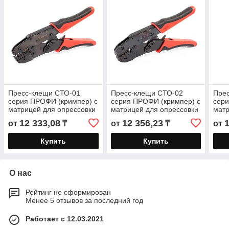
Пресс-клещи СТО-01
Пресс-клещи СТО-02
Пре
серия ПРОФИ (кримпер) с
серия ПРОФИ (кримпер) с
сери
матрицей для опрессовки
матрицей для опрессовки
матр
изолированных и
изолированных и
изол
12 333,08
12 356,23
от
₸
от
₸
от
неизолированных
неизолированных
неи
Купить
Купить
О нас
Рейтинг не сформирован
Менее 5 отзывов за последний год
Работает с 12.03.2021