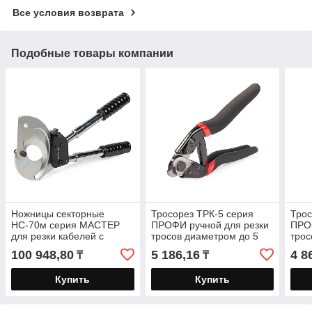
Все условия возврата
Подобные товары компании
Ножницы секторные
Тросорез ТРК-5 серия
Трос
НС-70м серия МАСТЕР
ПРОФИ ручной для резки
ПРОФ
для резки кабелей с
тросов диаметром до 5
трос
ленточной броней
мм
мм
100 948,80
5 186,16
4 8
₸
₸
диаметром до 70 мм
Купить
Купить