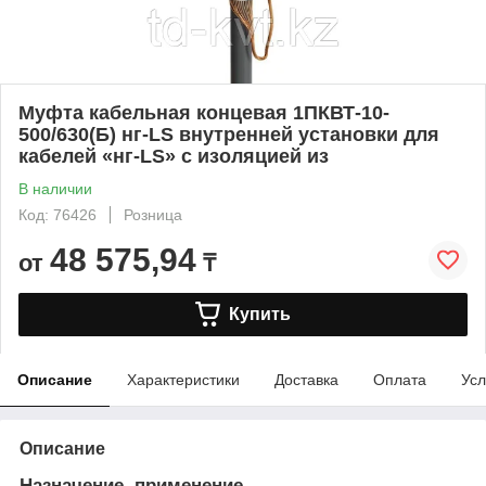
Муфта кабельная концевая 1ПКВТ-10-
500/630(Б) нг-LS внутренней установки для
кабелей «нг-LS» с изоляцией из
В наличии
Код: 76426
Розница
48 575,94
от
₸
Купить
Описание
Характеристики
Доставка
Оплата
Усл
Описание
Назначение, применение