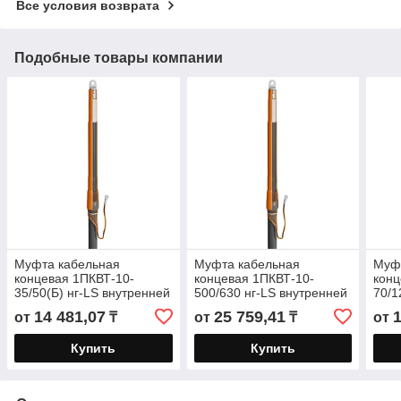
Все условия возврата
Подобные товары компании
Муфта кабельная
Муфта кабельная
Муф
концевая 1ПКВТ-10-
концевая 1ПКВТ-10-
конц
35/50(Б) нг-LS внутренней
500/630 нг-LS внутренней
70/1
установки для кабелей
установки для кабелей
уста
14 481,07
25 759,41
от
₸
от
₸
от
«нг-LS» с изоляцией из
«нг-LS» с изоляцией из
изол
Купить
Купить