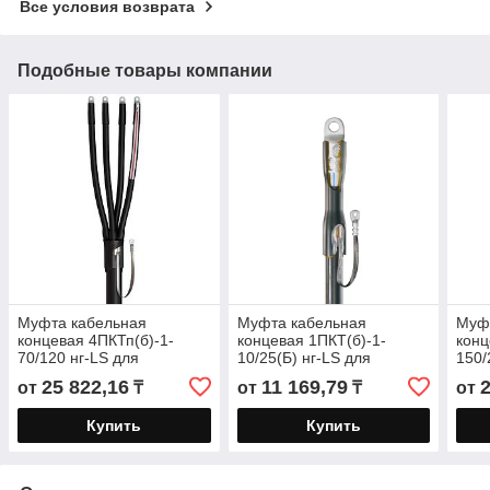
Все условия возврата
Подобные товары компании
Муфта кабельная
Муфта кабельная
Муф
концевая 4ПКТп(б)-1-
концевая 1ПКТ(б)-1-
конц
70/120 нг-LS для
10/25(Б) нг-LS для
150/
бронированных кабелей
бронированных кабелей
бро
25 822,16
11 169,79
от
₸
от
₸
от
«нг-LS» с пластмассовой
«нг-LS» с пластмассовой
«нг-
изоляцией
изоляцией
Купить
Купить