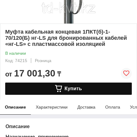
Муфта кабельная концевая 1ПКТ(б)-1-
70/120(Б) нг-LS для бронированных кабелей
«нг-LS» с пластмассовой изоляцией
В наличии
Код: 74215
Розница
17 001,30
от
₸
Купить
Описание
Характеристики
Доставка
Оплата
Усл
Описание
Назначение, применение