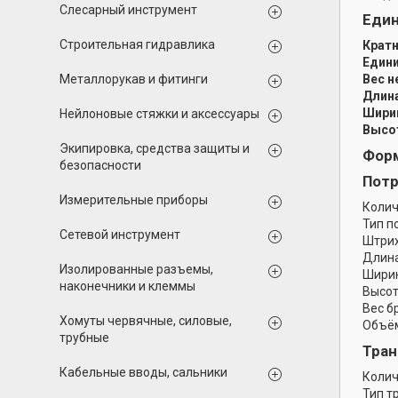
Слесарный инструмент
Еди
Строительная гидравлика
Кратн
Едини
Металлорукав и фитинги
Вес н
Длина
Ширин
Нейлоновые стяжки и аксессуары
Высот
Экипировка, средства защиты и
Форм
безопасности
Потр
Измерительные приборы
Колич
Тип п
Сетевой инструмент
Штрих
Длина
Изолированные разъемы,
Ширин
наконечники и клеммы
Высот
Вес б
Хомуты червячные, силовые,
Объём
трубные
Тран
Кабельные вводы, сальники
Колич
Тип т