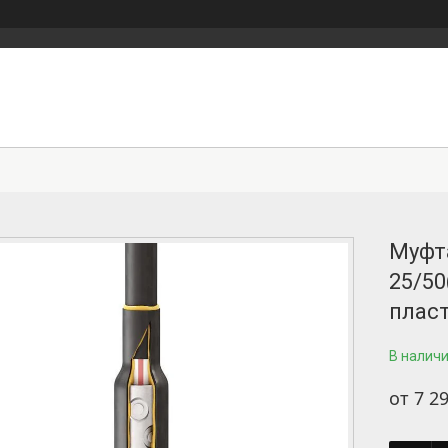
Муфт
25/50
плас
В налич
от
7 29