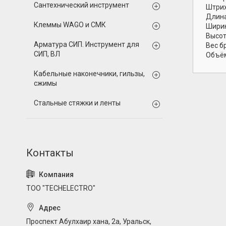
Сантехнический инструмент
Штрих
Длина
Клеммы WAGO и СМК
Ширин
Высот
Арматура СИП. Инструмент для
Вес б
СИП, ВЛ
Объём
Кабельные наконечники, гильзы,
сжимы
Стальные стяжки и ленты
ТОО "TECHELECTRO"
Проспект Абулхаир хана, 2а, Уральск,