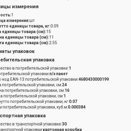
ницы измерения
ость:
1
ца измерения:
шт
етто единицы товара, кг:
0.09
 единицы товара (см):
15
а единицы товара (см):
11
а единицы товара (см):
2.55
аты упаковок
ебительская упаковка
ество в потребительской упаковке:
1
отребительской упаковки:
п/э пакет
-код EAN-13 потребительской упаковки:
4680430000199
 потребительской упаковки, см:
24
а потребительской упаковки, см:
16
а потребительской упаковки, см:
1
рутто потребительской упаковки, кг:
0.07
 потребительской упаковки, куб.м:
0.000384
спортная упаковка
ество в транспортной упаковке:
30
ранспортной упаковки:
картонная коробка