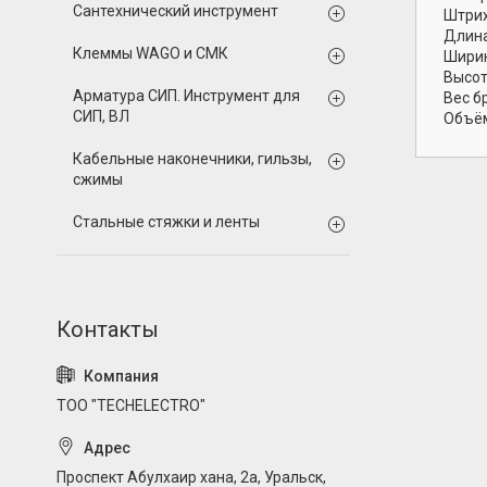
Сантехнический инструмент
Штрих
Длина
Клеммы WAGO и СМК
Ширин
Высот
Арматура СИП. Инструмент для
Вес б
СИП, ВЛ
Объём
Кабельные наконечники, гильзы,
сжимы
Стальные стяжки и ленты
ТОО "TECHELECTRO"
Проспект Абулхаир хана, 2а, Уральск,