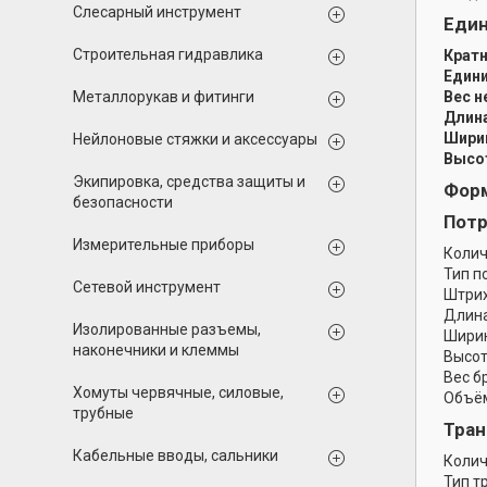
Слесарный инструмент
Еди
Строительная гидравлика
Кратн
Едини
Металлорукав и фитинги
Вес н
Длина
Ширин
Нейлоновые стяжки и аксессуары
Высот
Экипировка, средства защиты и
Форм
безопасности
Потр
Измерительные приборы
Колич
Тип п
Сетевой инструмент
Штрих
Длина
Изолированные разъемы,
Ширин
наконечники и клеммы
Высот
Вес б
Хомуты червячные, силовые,
Объём
трубные
Тран
Кабельные вводы, сальники
Колич
Тип т