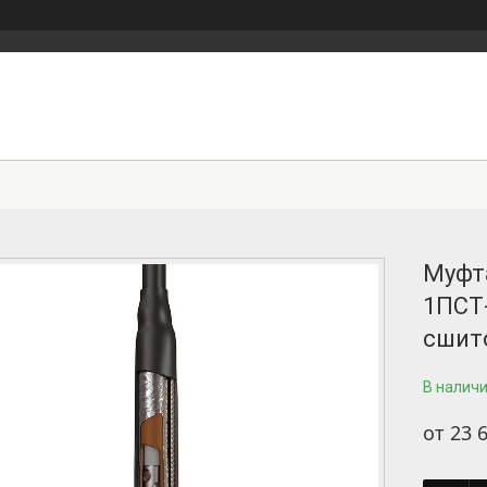
Муфт
1ПСТ-
сшито
В налич
от
23 