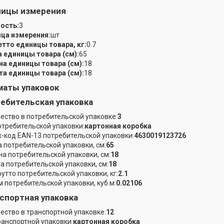
ницы измерения
ость:
3
ца измерения:
шт
етто единицы товара, кг:
0.7
 единицы товара (см):
65
а единицы товара (см):
18
а единицы товара (см):
18
аты упаковок
ебительская упаковка
ество в потребительской упаковке:
3
отребительской упаковки:
картонная коробка
-код EAN-13 потребительской упаковки:
4630019123726
 потребительской упаковки, см:
65
а потребительской упаковки, см:
18
а потребительской упаковки, см:
18
рутто потребительской упаковки, кг:
2.1
 потребительской упаковки, куб.м:
0.02106
спортная упаковка
ество в транспортной упаковке:
12
ранспортной упаковки:
картонная коробка