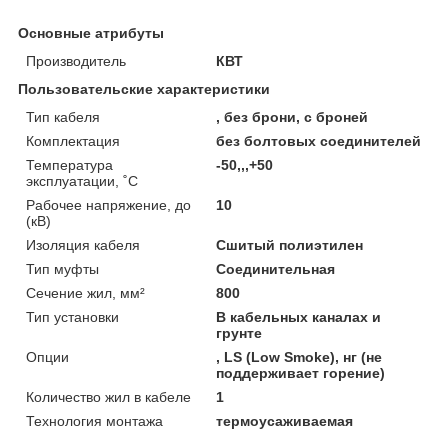
Основные атрибуты
Производитель
КВТ
Пользовательские характеристики
Тип кабеля
, без брони, с броней
Комплектация
без болтовых соединителей
Температура
-50,,,+50
эксплуатации, ˚С
Рабочее напряжение, до
10
(кВ)
Изоляция кабеля
Сшитый полиэтилен
Тип муфты
Соединительная
Сечение жил, мм²
800
Тип установки
В кабельных каналах и
грунте
Опции
, LS (Low Smoke), нг (не
поддерживает горение)
Количество жил в кабеле
1
Технология монтажа
термоусаживаемая