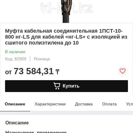
Муфта кабельная соединительная 1ПСТ-10-
800 нг-LS для кабелей «нг-LS» с изоляцией из
сшитого полиэтилена до 10
В наличии
Код: 82909
Розница
73 584,31
от
₸
Купить
Описание
Характеристики
Доставка
Оплата
Усл
Описание
Назначение, применение