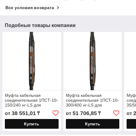
Все условия возврата
Подобные товары компании
Муфта кабельная
Муфта кабельная
Муф
соединительная 1ПСТ-10-
соединительная 1ПСТ-10-
соед
150/240 нг-LS для
300/400 нг-LS для
35/5
кабелей «нг-LS» с
кабелей «нг-LS» с
«нг-
38 551,01
51 706,85
от
₸
от
₸
от
изоляцией из сшитого
изоляцией из сшитого
сшит
полиэтилена до
полиэтилена до
Купить
Купить