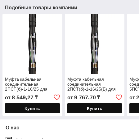
Подобные товары компании
Муфта кабельная
Муфта кабельная
Муф
соединительная
соединительная
сое
2ПСТ(б)-1-16/25 для
2ПСТ(б)-1-16/25(Б) для
5ПСТ
бронированных кабелей с
бронированных кабелей с
брон
8 549,27
9 767,70
от
₸
от
₸
от
пластмассовой изоляцией
пластмассовой изоляцией
плас
до 1кВ
до 1кВ с
изол
Купить
Купить
О нас