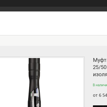
Муфт
25/50
изол
В налич
от
6 54