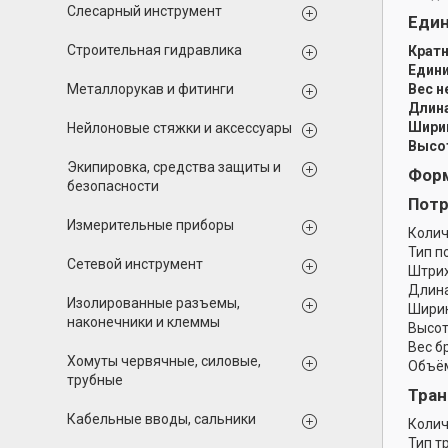
Слесарный инструмент
Еди
Строительная гидравлика
Кратн
Едини
Металлорукав и фитинги
Вес н
Длина
Ширин
Нейлоновые стяжки и аксессуары
Высот
Экипировка, средства защиты и
Форм
безопасности
Потр
Измерительные приборы
Колич
Тип п
Сетевой инструмент
Штрих
Длина
Изолированные разъемы,
Ширин
наконечники и клеммы
Высот
Вес б
Хомуты червячные, силовые,
Объём
трубные
Тран
Кабельные вводы, сальники
Колич
Тип т