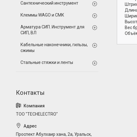
Сантехнический инструмент
Штрих
Длина
Клеммы WAGO и СМК
Ширин
Высот
Арматура СИП. Инструмент для
Вес б
СИП, ВЛ
Объём
Кабельные наконечники, гильзы,
сжимы
Стальные стяжки и ленты
ТОО "TECHELECTRO"
Проспект Абулхаир хана, 2а, Уральск,