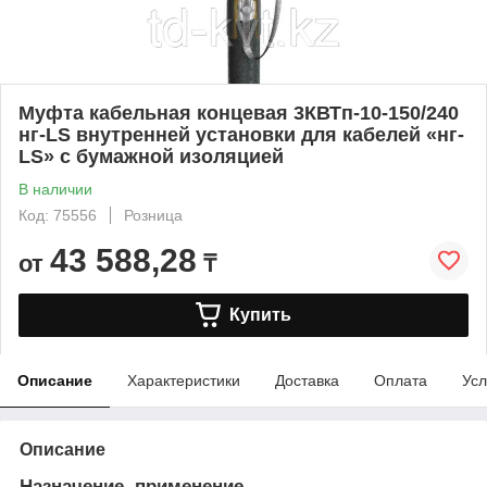
Муфта кабельная концевая 3КВТп-10-150/240
нг-LS внутренней установки для кабелей «нг-
LS» с бумажной изоляцией
В наличии
Код: 75556
Розница
43 588,28
от
₸
Купить
Описание
Характеристики
Доставка
Оплата
Усл
Описание
Назначение, применение