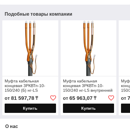
Подобные товары компании
Муфта кабельная
Муфта кабельная
Муф
концевая 3РКВТп-10-
концевая 3РКВТп-10-
конц
150/240 (Б) нг-LS
150/240 нг-LS внутренней
150/
внутренней установки для
установки для кабелей
внут
81 597,78
65 963,07
от
₸
от
₸
от
кабелей «нг-LS» с ЭПР
«нг-LS» с ЭПР изоляцией
кабе
изоляцией
до
изол
Купить
Купить
О нас