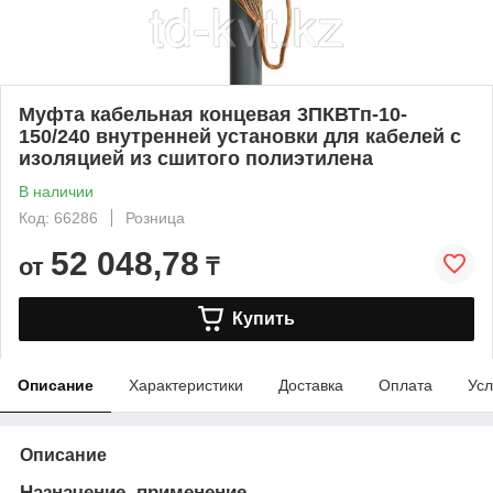
Муфта кабельная концевая 3ПКВТп-10-
150/240 внутренней установки для кабелей с
изоляцией из сшитого полиэтилена
В наличии
Код: 66286
Розница
52 048,78
от
₸
Купить
Описание
Характеристики
Доставка
Оплата
Усл
Описание
Назначение, применение