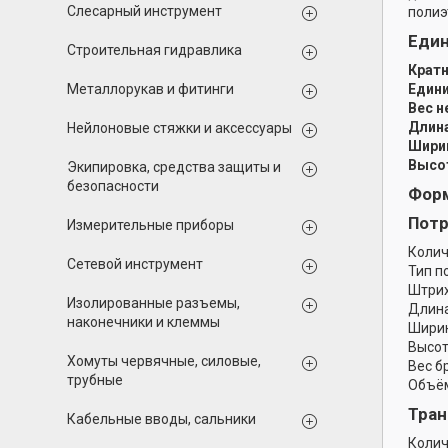
Слесарный инструмент
полиэ
Еди
Строительная гидравлика
Кратн
Металлорукав и фитинги
Едини
Вес н
Длина
Нейлоновые стяжки и аксессуары
Ширин
Высот
Экипировка, средства защиты и
безопасности
Форм
Потр
Измерительные приборы
Колич
Сетевой инструмент
Тип п
Штрих
Изолированные разъемы,
Длина
наконечники и клеммы
Ширин
Высот
Хомуты червячные, силовые,
Вес б
трубные
Объём
Тран
Кабельные вводы, сальники
Колич