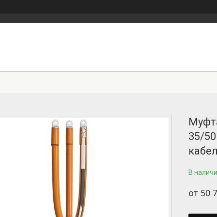
Муфт
35/50
кабел
В налич
от
50 