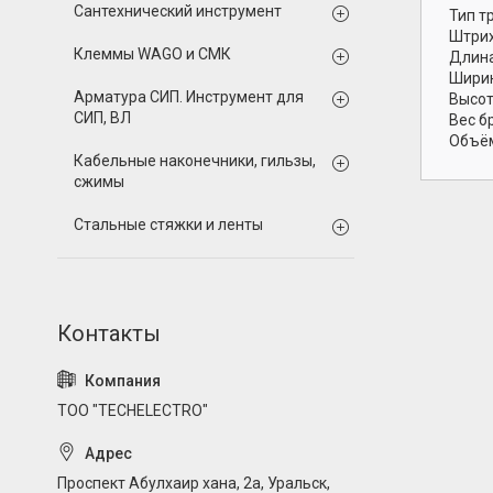
Сантехнический инструмент
Тип т
Штрих
Клеммы WAGO и СМК
Длина
Ширин
Арматура СИП. Инструмент для
Высот
СИП, ВЛ
Вес б
Объём
Кабельные наконечники, гильзы,
сжимы
Стальные стяжки и ленты
ТОО "TECHELECTRO"
Проспект Абулхаир хана, 2а, Уральск,