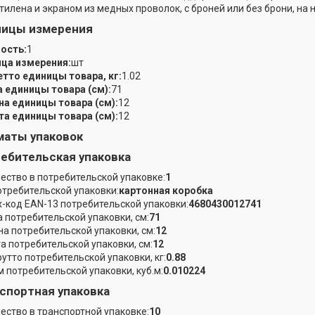
тилена и экраном из медных проволок, с броней или без брони, на 
ницы измерения
ость:
1
ца измерения:
шт
етто единицы товара, кг:
1.02
 единицы товара (см):
71
а единицы товара (см):
12
а единицы товара (см):
12
аты упаковок
ебительская упаковка
ество в потребительской упаковке:
1
отребительской упаковки:
картонная коробка
-код EAN-13 потребительской упаковки:
4680430012741
 потребительской упаковки, см:
71
а потребительской упаковки, см:
12
а потребительской упаковки, см:
12
рутто потребительской упаковки, кг:
0.88
 потребительской упаковки, куб.м:
0.010224
спортная упаковка
ество в транспортной упаковке:
10