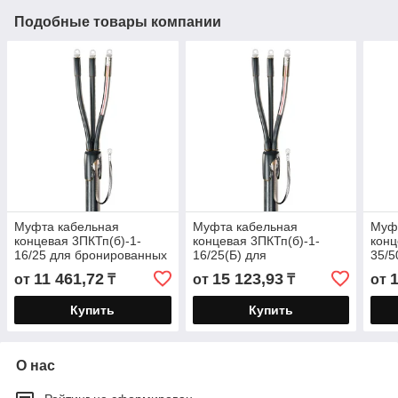
Подобные товары компании
Муфта кабельная
Муфта кабельная
Муф
концевая 3ПКТп(б)-1-
концевая 3ПКТп(б)-1-
конц
16/25 для бронированных
16/25(Б) для
35/5
кабелей с пластмассовой
бронированных кабелей с
кабе
11 461,72
15 123,93
от
₸
от
₸
от
и ЭПР изоляцией до 1кВ
пластмассовой и ЭПР
и ЭП
изоляцией до 1кВ
Купить
Купить
О нас