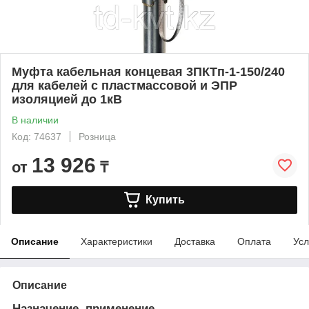
Муфта кабельная концевая 3ПКТп-1-150/240
для кабелей с пластмассовой и ЭПР
изоляцией до 1кВ
В наличии
Код: 74637
Розница
13 926
от
₸
Купить
Описание
Характеристики
Доставка
Оплата
Усл
Описание
Назначение, применение