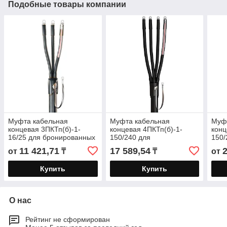
Подобные товары компании
Муфта кабельная
Муфта кабельная
Муф
концевая 3ПКТп(б)-1-
концевая 4ПКТп(б)-1-
конц
16/25 для бронированных
150/240 для
150/
кабелей с пластмассовой
бронированных кабелей с
плас
11 421,71
17 589,54
от
₸
₸
от
и ЭПР изоляцией до 1кВ
пластмассовой и ЭПР
изол
изоляцией до 1кВ
бол
Купить
Купить
О нас
Рейтинг не сформирован