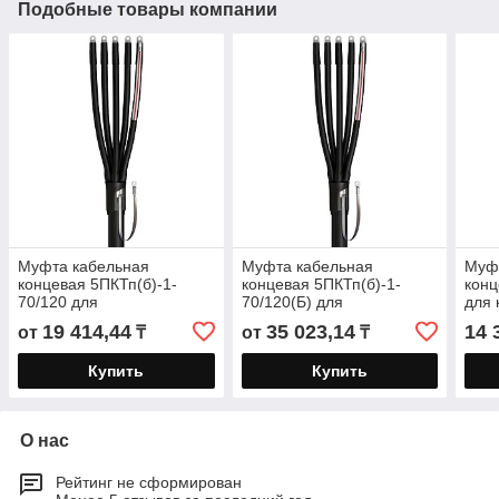
Подобные товары компании
Муфта кабельная
Муфта кабельная
Муф
концевая 5ПКТп(б)-1-
концевая 5ПКТп(б)-1-
конц
70/120 для
70/120(Б) для
для 
бронированных кабелей с
бронированных кабелей с
плас
19 414,44
35 023,14
14 
от
₸
от
₸
пластмассовой и ЭПР
пластмассовой и ЭПР
изол
изоляцией до 1кВ
изоляцией до 1кВ
Купить
Купить
О нас
Рейтинг не сформирован