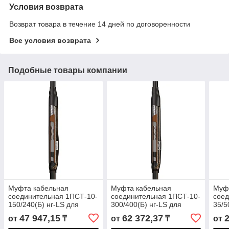
Условия возврата
Возврат товара в течение 14 дней по договоренности
Все условия возврата
Подобные товары компании
Муфта кабельная
Муфта кабельная
Муф
соединительная 1ПСТ-10-
соединительная 1ПСТ-10-
соед
150/240(Б) нг-LS для
300/400(Б) нг-LS для
35/5
кабелей «нг-LS» с
кабелей «нг-LS» с
«нг-
47 947,15
62 372,37
от
₸
от
₸
от
изоляцией из сшитого
изоляцией из сшитого
сшит