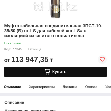
Муфта кабельная соединительная 3ПСТ-10-
35/50 (Б) нг-LS для кабелей «нг-LS» с
изоляцией из сшитого полиэтилена
В наличии
Код: 77345
Розница
113 947,35
от
₸
Купить
Описание
Характеристики
Доставка
Оплата
Усл
Описание
Назначение, применение