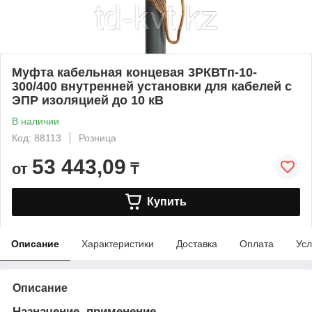
Муфта кабельная концевая 3РКВТп-10-
300/400 внутренней установки для кабелей с
ЭПР изоляцией до 10 кВ
В наличии
Код: 88113
Розница
53 443,09
от
₸
Купить
Описание
Характеристики
Доставка
Оплата
Усл
Описание
Назначение, применение