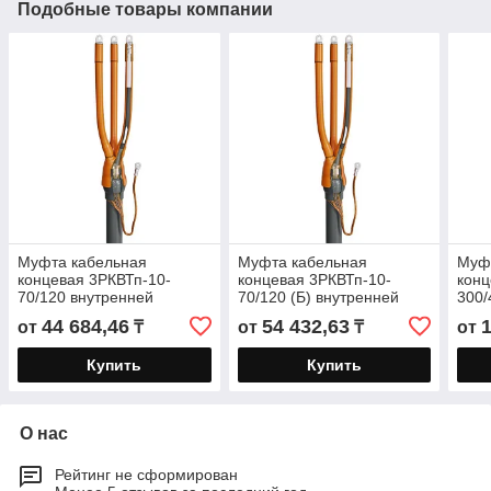
Подобные товары компании
Муфта кабельная
Муфта кабельная
Муф
концевая 3РКВТп-10-
концевая 3РКВТп-10-
конц
70/120 внутренней
70/120 (Б) внутренней
300/
установки для кабелей с
установки для кабелей с
внут
44 684,46
54 432,63
от
₸
от
₸
от
ЭПР изоляцией до 10 кВ
ЭПР изоляцией до 10 кВ с
кабе
изо
Купить
Купить
О нас
Рейтинг не сформирован