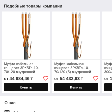
Подобные товары компании
Муфта кабельная
Муфта кабельная
Муф
концевая 3РКВТп-10-
концевая 3РКВТп-10-
конц
70/120 внутренней
70/120 (Б) внутренней
300/
установки для кабелей с
установки для кабелей с
внут
44 684,46
54 432,63
от
₸
от
₸
от
ЭПР изоляцией до 10 кВ
ЭПР изоляцией до 10 кВ с
кабе
изо
Купить
Купить
О нас