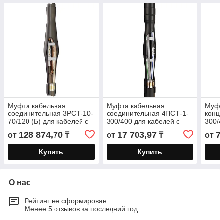
Муфта кабельная
Муфта кабельная
Муф
соединительная 3РСТ-10-
соединительная 4ПСТ-1-
конц
70/120 (Б) для кабелей с
300/400 для кабелей с
300/
ЭПР изоляцией до 10 кВ с
пластмассовой и ЭПР
уста
128 874,70
17 703,97
от
₸
от
₸
от
болтовыми
изоляцией до 1кВ
ЭПР 
Купить
Купить
О нас
Рейтинг не сформирован
Менее 5 отзывов за последний год