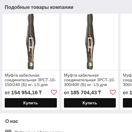
Подобные товары компании
Муфта кабельная
Муфта кабельная
Муф
соединительная 3РСТ-10-
соединительная 3РСТ-10-
соед
150/240 (Б) нг- LS для
300/400 (Б) нг- LS для
300/
кабелей «нг-LS» с ЭПР
кабелей «нг-LS» с ЭПР
кабе
154 954,16
185 704,43
от
₸
от
₸
от
изоляцией до 10 кВ с
изоляцией до 10 кВ с
изол
Купить
Купить
О нас