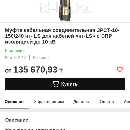
Муфта кабельная соединительная 3РСТ-10-
150/240 нг- LS для кабелей «нг-LS» с ЭПР
изоляцией до 10 кВ
В наличии
Код: 88143
Розница
135 670,93
от
₸
Купить
Описание
Характеристики
Доставка
Оплата
Усл
Описание
Назначение, применение