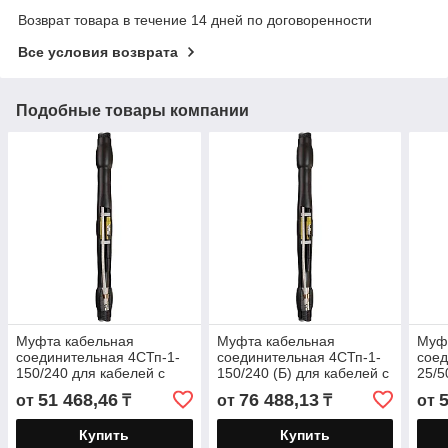
Возврат товара в течение 14 дней по договоренности
Все условия возврата
Подобные товары компании
Муфта кабельная
Муфта кабельная
Муф
соединительная 4СТп-1-
соединительная 4СТп-1-
соед
150/240 для кабелей с
150/240 (Б) для кабелей с
25/5
бумажной или
бумажной или
бум
51 468,46
76 488,13
от
₸
от
₸
от
пластмассовой изоляцией
пластмассовой изоляцией
плас
до 1кВ
до 1кВ с
до 1
Купить
Купить