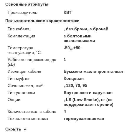
Основные атрибуты
Производитель
КВТ
Пользовательские характеристики
Тип кабеля
, без брони, с броней
Комплектация
с болтовыми
наконечниками
Температура
-50,,,+50
эксплуатации, ˚С
Рабочее напряжение, до
1
(кВ)
Изоляция кабеля
Бумажно маслопропитанная
Тип муфты
Концевая
Сечение жил, мм²
, 120, 70, 95
Тип установки
Внутренняя и наружная
Опции
, LS (Low Smoke), нг (не
поддерживает горение)
Количество жил в кабеле
4
Технология монтажа
термоусаживаемая
Скрыть