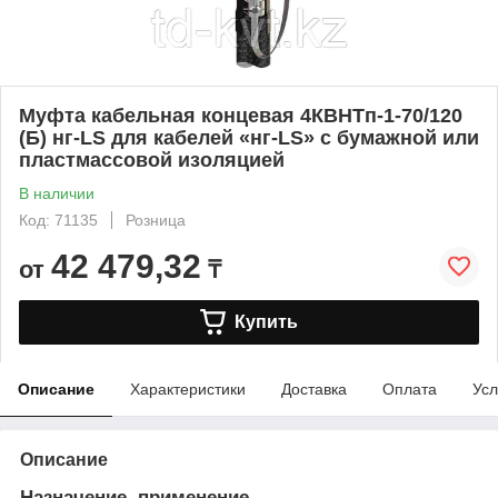
Муфта кабельная концевая 4КВНТп-1-70/120
(Б) нг-LS для кабелей «нг-LS» с бумажной или
пластмассовой изоляцией
В наличии
Код: 71135
Розница
42 479,32
от
₸
Купить
Описание
Характеристики
Доставка
Оплата
Усл
Описание
Назначение, применение