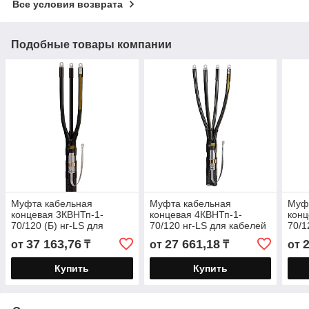
Все условия возврата
Подобные товары компании
Муфта кабельная
Муфта кабельная
Муф
концевая 3КВНТп-1-
концевая 4КВНТп-1-
конц
70/120 (Б) нг-LS для
70/120 нг-LS для кабелей
70/1
кабелей «нг-LS» с
«нг-LS» с бумажной или
«нг-
37 163,76
27 661,18
от
₸
от
₸
от
бумажной или
пластмассовой изоляцией
плас
пластмассовой изоляцией
до
до
Купить
Купить