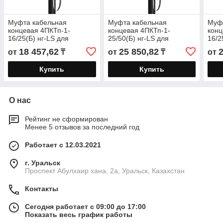
Муфта кабельная
Муфта кабельная
Муф
концевая 4ПКТп-1-
концевая 4ПКТп-1-
конц
16/25(Б) нг-LS для
25/50(Б) нг-LS для
16/2
кабелей «нг-LS» с
кабелей «нг-LS» с
бро
18 457,62
25 850,82
от
₸
от
₸
от
пластмассовой изоляцией
пластмассовой изоляцией
«нг-
до 1кВ с
до 1кВ с
изол
Купить
Купить
О нас
Рейтинг не сформирован
Менее 5 отзывов за последний год
Работает с 12.03.2021
г. Уральск
Проспект Абулхаир хана, 2а, Уральск, Казахстан
Контакты
Сегодня работает с 09:00 до 17:00
Показать весь график работы