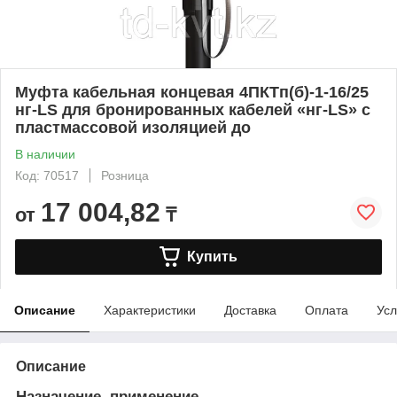
Муфта кабельная концевая 4ПКТп(б)-1-16/25
нг-LS для бронированных кабелей «нг-LS» с
пластмассовой изоляцией до
В наличии
Код: 70517
Розница
17 004,82
от
₸
Купить
Описание
Характеристики
Доставка
Оплата
Усл
Описание
Назначение, применение