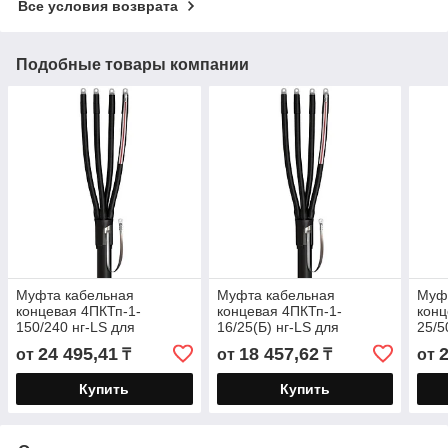
Все условия возврата
Подобные товары компании
Муфта кабельная
Муфта кабельная
Муф
концевая 4ПКТп-1-
концевая 4ПКТп-1-
конц
150/240 нг-LS для
16/25(Б) нг-LS для
25/5
кабелей «нг-LS» с
кабелей «нг-LS» с
кабе
24 495,41
18 457,62
от
₸
от
₸
от
пластмассовой изоляцией
пластмассовой изоляцией
плас
до 1кВ
до 1кВ с
до 1
Купить
Купить