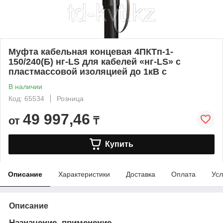
Муфта кабельная концевая 4ПКТп-1-
150/240(Б) нг-LS для кабелей «нг-LS» с
пластмассовой изоляцией до 1кВ с
В наличии
Код: 65534
Розница
49 997,46
от
₸
Купить
Описание
Характеристики
Доставка
Оплата
Усл
Описание
Назначение, применение