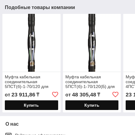
Подобные товары компании
Муфта кабельная
Муфта кабельная
Муф
соединительная
соединительная
сое
5ПСТ(б)-1-70/120 для
5ПСТ(б)-1-70/120(Б) для
4ПСТ
бронированных кабелей с
бронированных кабелей с
брон
23 911,86
48 305,48
23 
от
₸
от
₸
пластмассовой и ЭПР
пластмассовой и ЭПР
плас
изоляцией до
изоляцией
изол
Купить
Купить
О нас