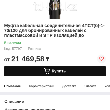
Муфта кабельная соединительная 4ПСТ(б)-1-
70/120 для бронированных кабелей с
пластмассовой и ЭПР изоляцией до
В наличии
Код: 57797
Розница
21 469,58
от
₸
Купить
Описание
Характеристики
Доставка
Оплата
Усл
Описание
Назначение, применение