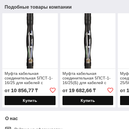
Подобные товары компании
Муфта кабельная
Муфта кабельная
Муф
соединительная 5ПСТ-1-
соединительная 5ПСТ-1-
соед
16/25 для кабелей с
16/25(Б) для кабелей с
25/5
пластмассовой и ЭПР
пластмассовой и ЭПР
плас
10 856,77
19 682,66
от
₸
от
₸
от
изоляцией до 1кВ
изоляцией до 1кВ с
изол
болтовыми
Купить
Купить
О нас