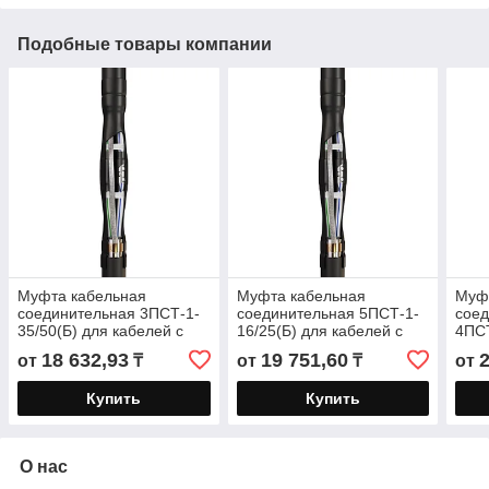
Подобные товары компании
Муфта кабельная
Муфта кабельная
Муф
соединительная 3ПСТ-1-
соединительная 5ПСТ-1-
сое
35/50(Б) для кабелей с
16/25(Б) для кабелей с
4ПСТ
пластмассовой и ЭПР
пластмассовой и ЭПР
кабе
18 632,93
19 751,60
от
₸
от
₸
от
изоляцией до 1кВ с
изоляцией до 1кВ с
и ЭП
болтовыми
болтовыми
Купить
Купить
О нас