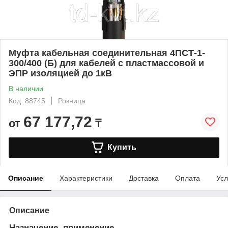
Муфта кабельная соединительная 4ПСТ-1-
300/400 (Б) для кабелей с пластмассовой и
ЭПР изоляцией до 1кВ
В наличии
Код: 88745
Розница
67 177,72
от
₸
Купить
Описание
Характеристики
Доставка
Оплата
Усл
Описание
Назначение, применение