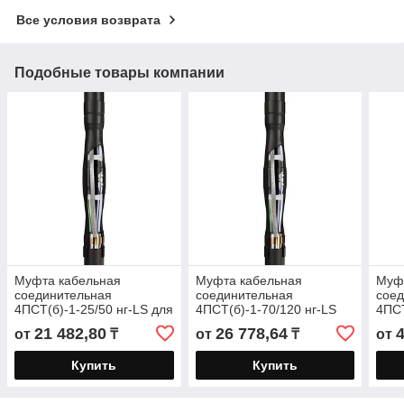
Все условия возврата
Подобные товары компании
Муфта кабельная
Муфта кабельная
Муф
соединительная
соединительная
сое
4ПСТ(б)-1-25/50 нг-LS для
4ПСТ(б)-1-70/120 нг-LS
4ПСТ
бронированных кабелей
для бронированных
для
21 482,80
26 778,64
от
₸
от
₸
от
«нг-LS» с пластмассовой
кабелей «нг-LS» с
кабе
пластмассовой
пла
Купить
Купить