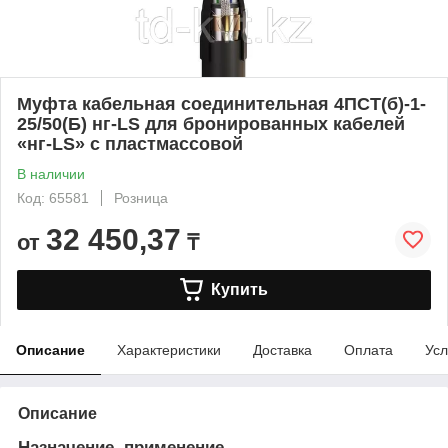
Муфта кабельная соединительная 4ПСТ(б)-1-
25/50(Б) нг-LS для бронированных кабелей
«нг-LS» с пластмассовой
В наличии
Код: 65581
Розница
32 450,37
от
₸
Купить
Описание
Характеристики
Доставка
Оплата
Усл
Описание
Назначение, применение