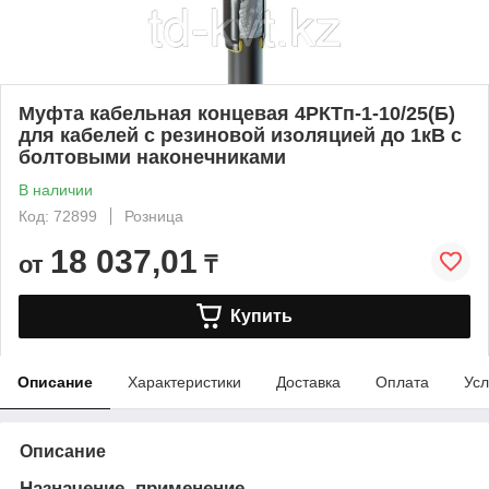
Муфта кабельная концевая 4РКТп-1-10/25(Б)
для кабелей с резиновой изоляцией до 1кВ с
болтовыми наконечниками
В наличии
Код: 72899
Розница
18 037,01
от
₸
Купить
Описание
Характеристики
Доставка
Оплата
Усл
Описание
Назначение, применение