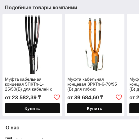
Подобные товары компании
Муфта кабельная
Муфта кабельная
Муф
концевая 5ПКТп-1-
концевая 3РКТп-6-70/95
конц
25/50(Б) для кабелей с
(Б) для гибких
(Б) 
пластмассовой и ЭПР
экранированных кабелей
экра
23 582,39
39 684,60
от
₸
от
₸
от
изоляцией до 1кВ с
с резиновой изоляцией до
с ре
болтовыми
6 кВ с
6 кВ
Купить
Купить
О нас