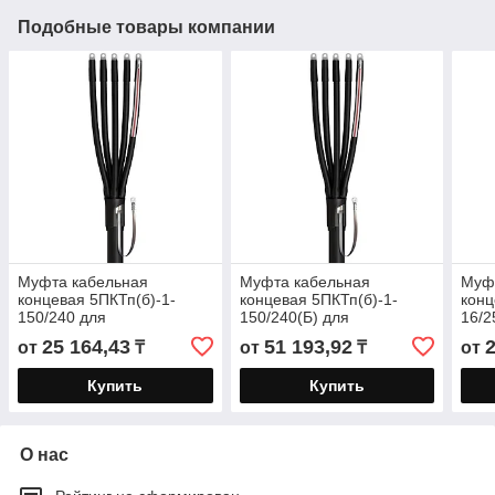
Подобные товары компании
Муфта кабельная
Муфта кабельная
Муф
концевая 5ПКТп(б)-1-
концевая 5ПКТп(б)-1-
конц
150/240 для
150/240(Б) для
16/2
бронированных кабелей с
бронированных кабелей с
брон
25 164,43
51 193,92
от
₸
от
₸
от
пластмассовой и ЭПР
пластмассовой и ЭПР
плас
изоляцией до 1кВ
изоляцией до
изол
Купить
Купить
О нас