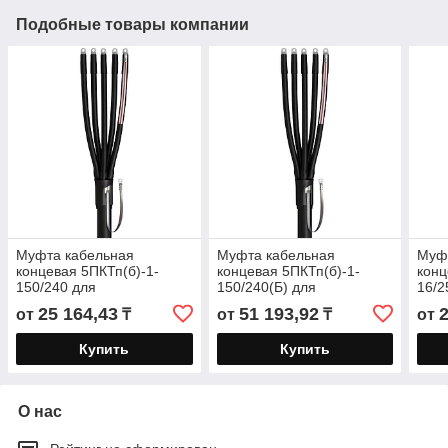
Подобные товары компании
Муфта кабельная
Муфта кабельная
Муф
концевая 5ПКТп(б)-1-
концевая 5ПКТп(б)-1-
конц
150/240 для
150/240(Б) для
16/2
бронированных кабелей с
бронированных кабелей с
брон
25 164,43
51 193,92
от
₸
от
₸
от
пластмассовой и ЭПР
пластмассовой и ЭПР
плас
изоляцией до 1кВ
изоляцией до
изол
Купить
Купить
О нас