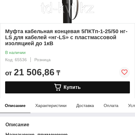
Муфта кабельная концевая 5ПКТп-1-25/50 нг-
LS для кабелей «нг-LS» с пластмассовой
изоляцией до 1кВ
В наличии
Код: 65536
Розница
21 506,86
от
₸
Купить
Описание
Характеристики
Доставка
Оплата
Усл
Описание
Назначение, применение