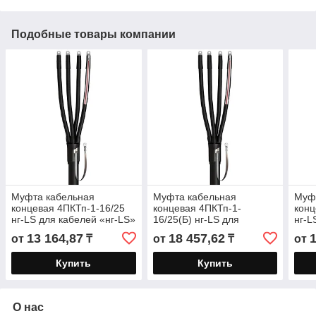
Подобные товары компании
Муфта кабельная
Муфта кабельная
Муф
концевая 4ПКТп-1-16/25
концевая 4ПКТп-1-
конц
нг-LS для кабелей «нг-LS»
16/25(Б) нг-LS для
нг-L
с пластмассовой
кабелей «нг-LS» с
с пл
13 164,87
18 457,62
от
₸
от
₸
от
изоляцией до 1кВ
пластмассовой изоляцией
изол
до 1кВ с
Купить
Купить
О нас