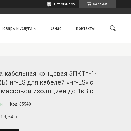
Нет отзывов,
Корзина
Товары и услуги
О нас
Контакты
 кабельная концевая 5ПКТп-1-
(Б) нг-LS для кабелей «нг-LS» с
тмассовой изоляцией до 1кВ с
ии
Код:
65540
219,34 ₸