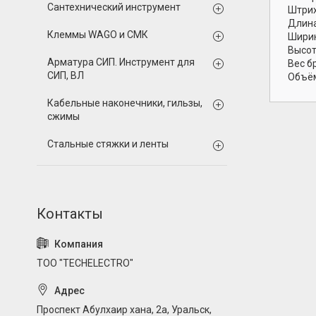
Сантехнический инструмент
Штрих
Длина
Клеммы WAGO и СМК
Ширин
Высот
Арматура СИП. Инструмент для
Вес б
СИП, ВЛ
Объём
Кабельные наконечники, гильзы,
сжимы
Стальные стяжки и ленты
ТОО "TECHELECTRO"
Проспект Абулхаир хана, 2а, Уральск,