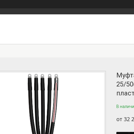
Муфта
25/50
плас
В налич
от
32 