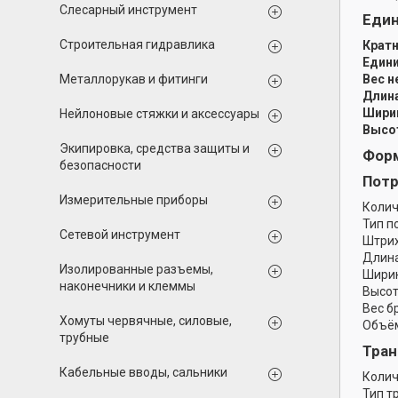
Слесарный инструмент
Еди
Строительная гидравлика
Кратн
Едини
Металлорукав и фитинги
Вес н
Длина
Ширин
Нейлоновые стяжки и аксессуары
Высот
Экипировка, средства защиты и
Форм
безопасности
Потр
Измерительные приборы
Колич
Тип п
Сетевой инструмент
Штрих
Длина
Изолированные разъемы,
Ширин
наконечники и клеммы
Высот
Вес б
Хомуты червячные, силовые,
Объём
трубные
Тран
Кабельные вводы, сальники
Колич
Тип т