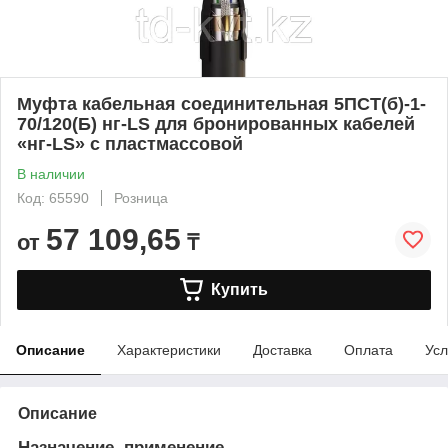
Муфта кабельная соединительная 5ПСТ(б)-1-
70/120(Б) нг-LS для бронированных кабелей
«нг-LS» с пластмассовой
В наличии
Код: 65590
Розница
57 109,65
от
₸
Купить
Описание
Характеристики
Доставка
Оплата
Усл
Описание
Назначение, применение