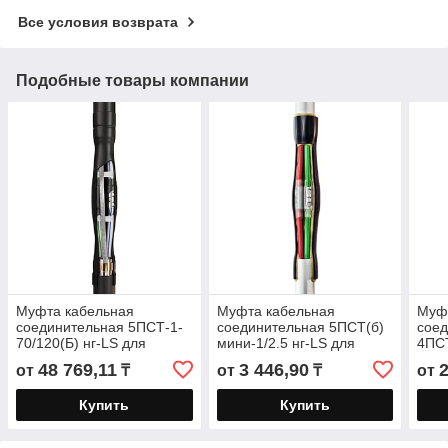
Все условия возврата
Подобные товары компании
Муфта кабельная
Муфта кабельная
Муф
соединительная 5ПСТ-1-
соединительная 5ПСТ(б)
сое
70/120(Б) нг-LS для
мини-1/2.5 нг-LS для
4ПСТ
кабелей с пластмассовой
бронированных кабелей
для
48 769,11
3 446,90
от
₸
от
₸
от
изоляцией до 1кВ с
«нг-LS» с пластмассовой
кабе
болтовыми
пла
Купить
Купить