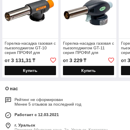
Горелка-насадка газовая с
Горелка-насадка газовая с
Горе
пьезоподжигом GT-10
пьезоподжигом GT-11
пьез
серия ПРОФИ для
серия ПРОФИ для
сер
газовых баллонов с
газовых баллонов с
газо
3 131,31
3 229
3
от
₸
от
₸
от
цанговым соединением
цанговым соединением
цан
Купить
Купить
О нас
Рейтинг не сформирован
Менее 5 отзывов за последний год
Работает с 12.03.2021
г. Уральск
Проспект Абулхаир хана, 2а, Уральск, Казахстан