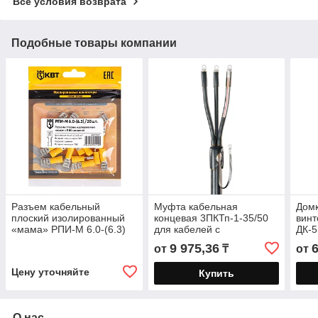
Все условия возврата
Подобные товары компании
Разъем кабельный
Муфта кабельная
Домк
плоский изолированный
концевая 3ПКТп-1-35/50
винт
«мама» РПИ-М 6.0-(6.3)
для кабелей с
ДК-5
(20 шт) с ПВХ манжетой в
пластмассовой и ЭПР
весо
9 975,36
от
₸
от
мини-упаковке
изоляцией до 1кВ
№8 
Цену уточняйте
Купить
О нас