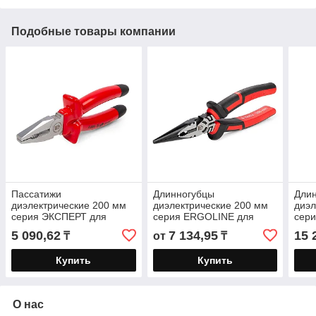
Подобные товары компании
Пассатижи
Длинногубцы
Дли
диэлектрические 200 мм
диэлектрические 200 мм
диэл
серия ЭКСПЕРТ для
серия ERGOLINE для
сер
работ под напряжением
работ под напряжением
под 
5 090,62
7 134,95
15 
₸
от
₸
до 1000 В
до 1000 В
В, с
Купить
Купить
О нас