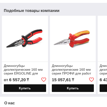
Подобные товары компании
Длинногубцы
Длинногубцы
Дли
диэлектрические 160 мм
диэлектрические 160 мм
диэл
серия ERGOLINE для
серия ПРОФИ для работ
сер
работ под напряжением
под напряжением до 1000
рабо
6 557,20
15 057,61
6 4
от
₸
₸
до 1000 В
В, стандарт VDE
до 1
Купить
Купить
О нас