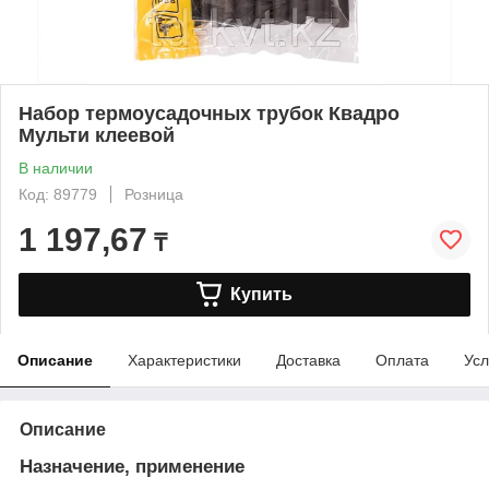
Набор термоусадочных трубок Квадро
Мульти клеевой
В наличии
Код: 89779
Розница
1 197,67
₸
Купить
Описание
Характеристики
Доставка
Оплата
Усл
Описание
Назначение, применение