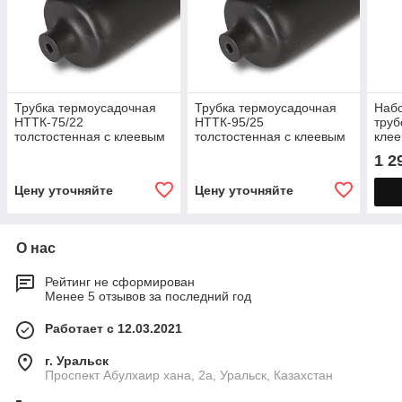
Трубка термоусадочная
Трубка термоусадочная
Наб
НТТК-75/22
НТТК-95/25
труб
толстостенная с клеевым
толстостенная с клеевым
клее
слоем в нарезке по 1м
слоем в нарезке по 1м
1 2
Цену уточняйте
Цену уточняйте
О нас
Рейтинг не сформирован
Менее 5 отзывов за последний год
Работает с 12.03.2021
г. Уральск
Проспект Абулхаир хана, 2а, Уральск, Казахстан