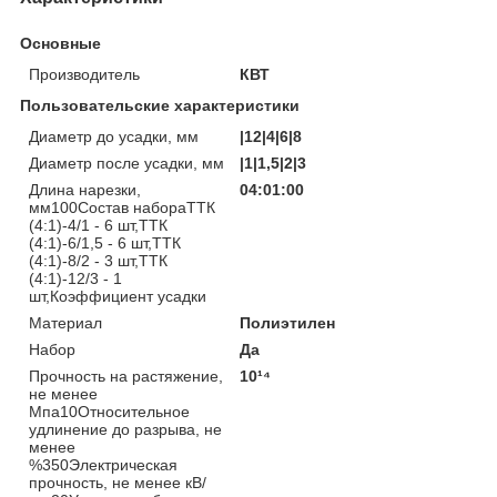
Основные
Производитель
КВТ
Пользовательские характеристики
Диаметр до усадки, мм
|12|4|6|8
Диаметр после усадки, мм
|1|1,5|2|3
Длина нарезки,
04:01:00
мм100Состав набораТТК
(4:1)-4/1 - 6 шт,ТТК
(4:1)-6/1,5 - 6 шт,ТТК
(4:1)-8/2 - 3 шт,ТТК
(4:1)-12/3 - 1
шт,Коэффициент усадки
Материал
Полиэтилен
Набор
Да
Прочность на растяжение,
10¹⁴
не менее
Мпа10Относительное
удлинение до разрыва, не
менее
%350Электрическая
прочность, не менее кВ/