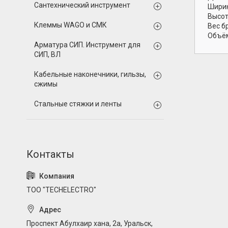
Сантехнический инструмент
Ширин
Высот
Клеммы WAGO и СМК
Вес б
Объём
Арматура СИП. Инструмент для
СИП, ВЛ
Кабельные наконечники, гильзы,
сжимы
Стальные стяжки и ленты
ТОО "TECHELECTRO"
Проспект Абулхаир хана, 2а, Уральск,