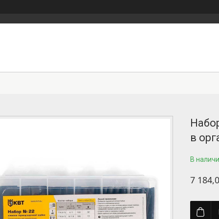
Набор
в орг
В налич
7 184,