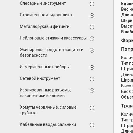
Слесарный инструмент
Едини
Вес н
Строительная гидравлика
Длина
Ширин
Высот
Металлорукав и фитинги
В наб
Нейлоновые стяжки и аксессуары
Форм
Потр
Экипировка, средства защиты и
безопасности
Колич
Тип п
Измерительные приборы
Штрих
Длина
Сетевой инструмент
Ширин
Высот
Изолированные разъемы,
Вес б
наконечники и клеммы
Объём
Тран
Хомуты червячные, силовые,
трубные
Колич
Тип т
Кабельные вводы, сальники
Штрих
Длина