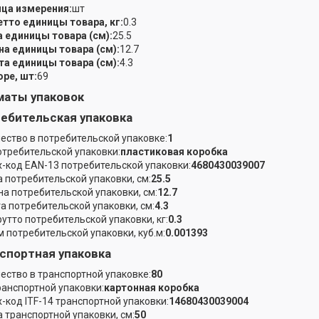
ца измерения:
шт
етто единицы товара, кг:
0.3
 единицы товара (см):
25.5
а единицы товара (см):
12.7
а единицы товара (см):
4.3
оре, шт:
69
аты упаковок
ебительская упаковка
ество в потребительской упаковке:
1
отребительской упаковки:
пластиковая коробка
-код EAN-13 потребительской упаковки:
4680430039007
 потребительской упаковки, см:
25.5
а потребительской упаковки, см:
12.7
а потребительской упаковки, см:
4.3
рутто потребительской упаковки, кг:
0.3
 потребительской упаковки, куб.м:
0.001393
спортная упаковка
ество в транспортной упаковке:
80
ранспортной упаковки:
картонная коробка
-код ITF-14 транспортной упаковки:
14680430039004
 транспортной упаковки, см:
50