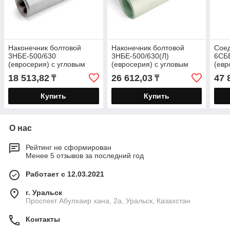
Наконечник болтовой
Наконечник болтовой
Соед
3НБЕ-500/630
3НБЕ-500/630(Л)
6СБ
(евросерия) с угловым
(евросерия) с угловым
(евр
расположением болтов
расположением болтов
рас
18 513,82
26 612,03
47 
₸
₸
луженый
Купить
Купить
О нас
Рейтинг не сформирован
Менее 5 отзывов за последний год
Работает с 12.03.2021
г. Уральск
Проспект Абулхаир хана, 2а, Уральск, Казахстан
Контакты