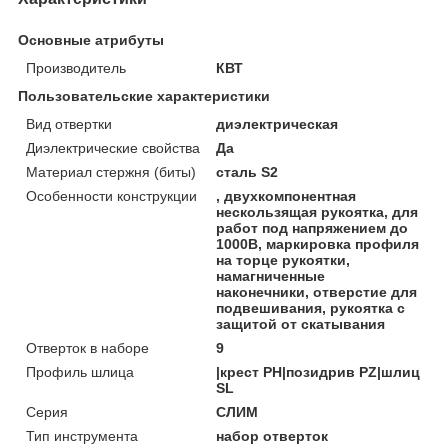
Основные атрибуты
Производитель
КВТ
Пользовательские характеристики
Вид отвертки
диэлектрическая
Диэлектрические свойства
Да
Материал стержня (биты)
сталь S2
Особенности конструкции
, двухкомпонентная
нескользящая рукоятка, для
работ под напряжением до
1000В, маркировка профиля
на торце рукоятки,
намагниченные
наконечники, отверстие для
подвешивания, рукоятка с
защитой от скатывания
Отверток в наборе
9
Профиль шлица
|крест PH|позидрив PZ|шлиц
SL
Серия
СЛИМ
Тип инструмента
набор отверток