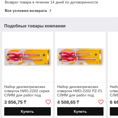
Возврат товара в течение 14 дней по договоренности
Все условия возврата
Подобные товары компании
Набор диэлектрических
Набор диэлектрических
Набо
отверток НИО-2202 серия
отверток НИО-2202 PZ-FL
отве
СЛИМ для работ под
СЛИМ для работ под
СЛИ
напряжением до 1000 В
напряжением до 1000 В
напр
3 856,75
4 508,65
6 6
₸
₸
Купить
Купить