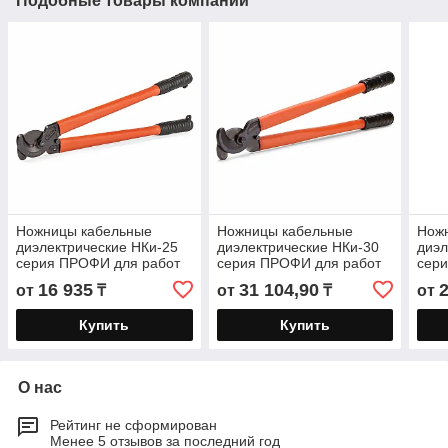
Подобные товары компании
Ножницы кабельные
Ножницы кабельные
Нож
диэлектрические НКи-25
диэлектрические НКи-30
диэл
серия ПРОФИ для работ
серия ПРОФИ для работ
сер
под напряжением до 1000
под напряжением до 1000
под 
16 935
31 104,90
от
₸
от
₸
от
В
В
В
Купить
Купить
О нас
Рейтинг не сформирован
Менее 5 отзывов за последний год