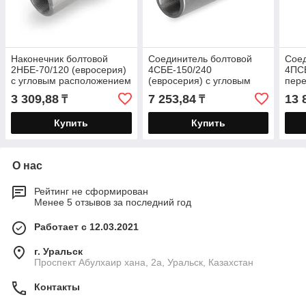
Наконечник болтовой
Соединитель болтовой
Соед
2НБЕ-70/120 (евросерия)
4СБЕ-150/240
4ПС
с угловым расположением
(евросерия) с угловым
пере
болтов
расположением болтов
угл
3 309,88
7 253,84
13 
₸
₸
болт
Купить
Купить
О нас
Рейтинг не сформирован
Менее 5 отзывов за последний год
Работает с 12.03.2021
г. Уральск
Проспект Абулхаир хана, 2а, Уральск, Казахстан
Контакты